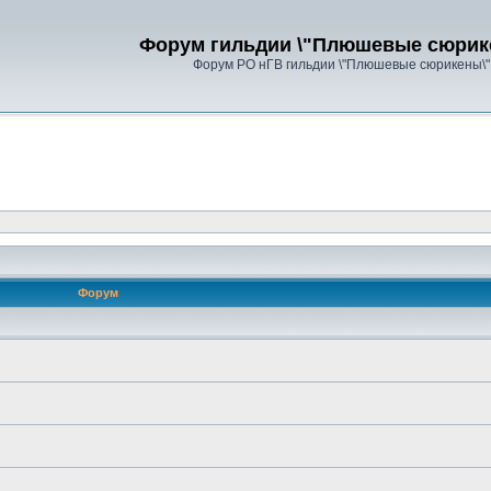
Форум гильдии \"Плюшевые сюрик
Форум РО нГВ гильдии \"Плюшевые сюрикены\"
Форум