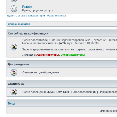
Рынок
Купля, продажа, услуги
Удалить cookies конференции
|
Наша команда
Список форумов
Кто сейчас на конференции
Всего посетителей:
1
, из них зарегистрированных: 0, скрытых: 0 и го
Больше всего посетителей (
433
) здесь было 07-10, 07:36
Зарегистрированные пользователи: нет зарегистрированных пользов
Легенда ::
Администраторы
,
Супермодераторы
Дни рождения
Сегодня нет дней рождения.
Статистика
Всего сообщений:
3266
| Тем:
1360
| Пользователей:
86
| Новый польз
Вход
Имя пользов