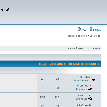
ены\"
FAQ
Поиск
Текущее время: 07-08, 06:58
Часовой пояс: UTC + 3 часа
Темы
Сообщения
Последнее сообщение
31-03, 16:58
11
75
Виля (Виляня)
01-01, 19:16
4
28
Frederick
06-08, 21:27
1110
1173
Worksale
14-04, 11:49
12
69