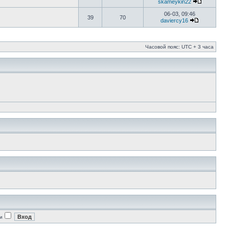
skameykin22
06-03, 09:46
39
70
daviercy16
Часовой пояс: UTC + 3 часа
и