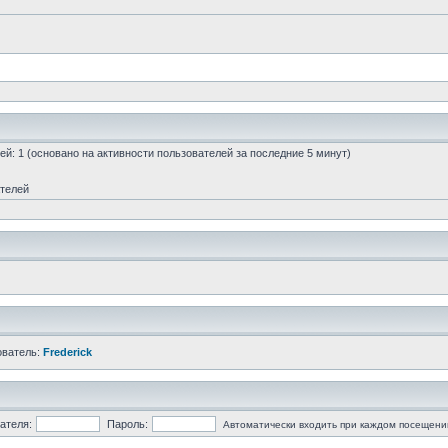
стей: 1 (основано на активности пользователей за последние 5 минут)
ателей
ователь:
Frederick
ателя:
Пароль:
Автоматически входить при каждом посещени