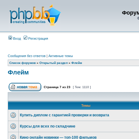
Форум
Ф
Вход
Регистрация
Сообщения без ответов
|
Активные темы
Список форумов
»
Открытый раздел
»
Флейм
Флейм
Страница
7
из
23
[ Тем: 1110 ]
Темы
Купить диплом с гарантией проверки и возврата
Курсы для всех по складчине
Кино онлайн новинки — топ-100 фильмов