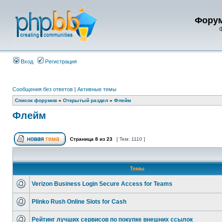
Форум
Ф
Вход
Регистрация
Сообщения без ответов
|
Активные темы
Список форумов
»
Открытый раздел
»
Флейм
Флейм
Страница
8
из
23
[ Тем: 1110 ]
Темы
Verizon Business Login Secure Access for Teams
Plinko Rush Online Slots for Cash
Рейтинг лучших сервисов по покупке внешних ссылок